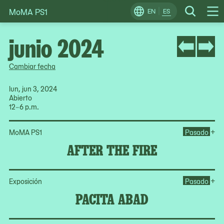
MoMA PS1
Skip
EN
ES
Change
Search
Op
to
Locale
Me
content
junio 2024
Cambiar fecha
lun, jun 3, 2024
Abierto
12–6 p.m.
Ope
+
MoMA PS1
Pasado
AFTER THE FIRE
Op
+
Exposición
Pasado
PACITA ABAD