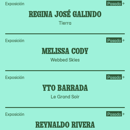
Op
+
Exposición
Pasado
REGINA JOSÉ GALINDO
Tierra
Op
+
Exposición
Pasado
MELISSA CODY
Webbed Skies
Op
+
Exposición
Pasado
YTO BARRADA
Le Grand Soir
Op
+
Exposición
Pasado
REYNALDO RIVERA