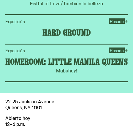
Fistful of Love/También la belleza
Op
+
Exposición
Pasado
HARD GROUND
Op
+
Exposición
Pasado
HOMEROOM: LITTLE MANILA QUEENS
Mabuhay!
22-25 Jackson Avenue
Queens, NY 11101
Abierto hoy
12–6 p.m.