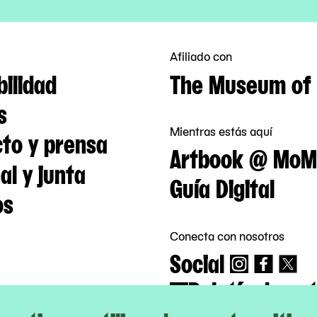
Afiliado con
bilidad
The Museum of 
s
Mientras estás aquí
to y prensa
Artbook @ MoM
al y junta
Guía Digital
os
Conecta con nosotros
Social
Boletín de not