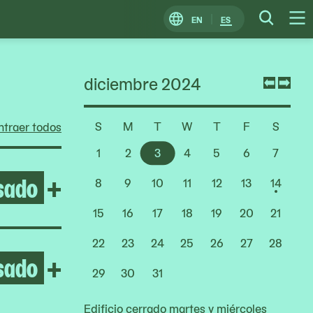
EN
ES
Change
Searc
O
Locale
M
diciembre 2024
Previ
Nex
mont
mon
S
M
T
W
T
F
S
traer todos
Choose
a
1
2
3
4
5
6
7
Date
sado
Open After the Fire
+
8
9
10
11
12
13
14
15
16
17
18
19
20
21
22
23
24
25
26
27
28
sado
Open Yto Barrada
+
29
30
31
Edificio cerrado martes y miércoles