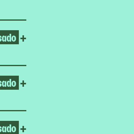
sado
Open Jasmine Gregory
+
sado
Open Sohrab Hura
+
sado
Open Ceremonies Out of the
+