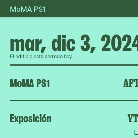
MoMA PS1
Skip
to
content
mar, dic 3, 202
El edificio está cerrado hoy
MoMA PS1
AFT
Exposición
YT
L