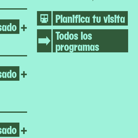
Planifica tu visita
sado
Open Gillian Wearing
+
Todos los
programas
sado
Open Pass Carry Hold
+
sado
Open Enzo Camacho & Ami 
+