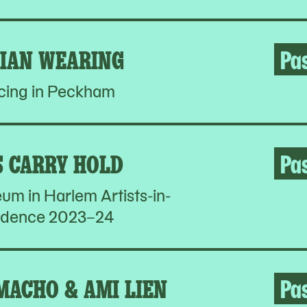
LIAN WEARING
Pa
cing in Peckham
S CARRY HOLD
Pa
um in Harlem Artists-in-
idence 2023–24
MACHO & AMI LIEN
Pa