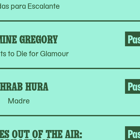
as para Escalante
MINE GREGORY
Pa
s to Die for Glamour
HRAB HURA
Pa
Madre
S OUT OF THE AIR:
Pa