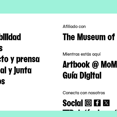
Afiliado con
bilidad
The Museum of 
s
Mientras estás aquí
to y prensa
Artbook @ MoM
al y junta
Guía Digital
os
Conecta con nosotros
Social
Boletín de not