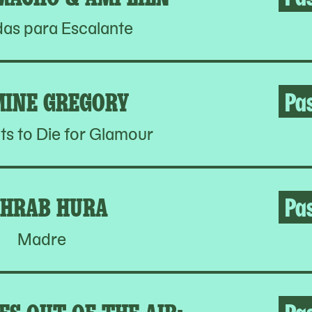
as para Escalante
MINE GREGORY
Pa
s to Die for Glamour
HRAB HURA
Pa
Madre
S OUT OF THE AIR:
Pa