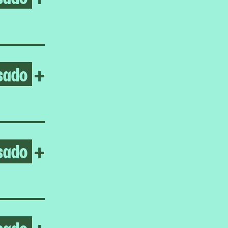
sado
Open Jasmine Gregory
+
sado
Open Sohrab Hura
+
sado
Open Ceremonies Out of the