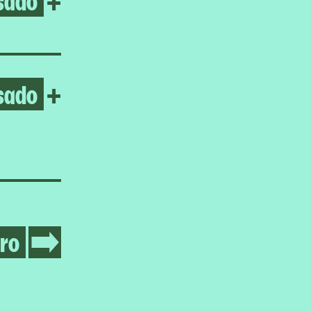
+
sado
Open Homeroom: The Fortu
+
ro