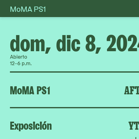
MoMA PS1
Skip
to
content
dom, dic 8, 20
Abierto
12–6 p.m.
MoMA PS1
AFT
Exposición
YT