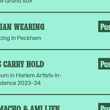
e Grand Soir
LIAN WEARING
Pa
cing in Peckham
S CARRY HOLD
Pa
um in Harlem Artists-in-
idence 2023–24
MACHO & AMI LIEN
Pa