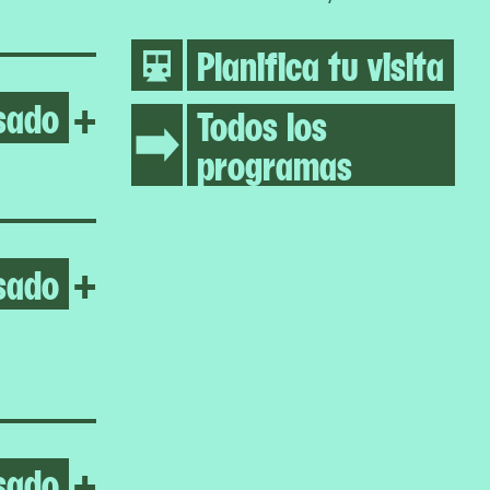
Planifica tu visita
sado
Open Gillian Wearing
+
Todos los
programas
sado
Open Pass Carry Hold
+
sado
Open Enzo Camacho & Ami 
+