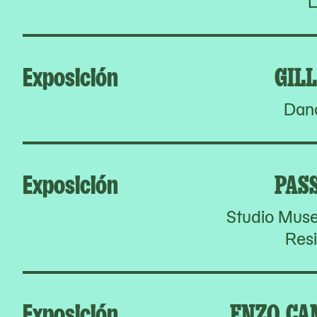
L
Exposición
GIL
Dan
Exposición
PAS
Studio Muse
Res
Exposición
ENZO CA