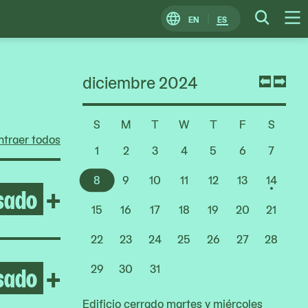
EN
ES
Change
Searc
O
Locale
M
diciembre 2024
Previ
Nex
mont
mon
S
M
T
W
T
F
S
Choose
traer todos
a
1
2
3
4
5
6
7
Date
8
9
10
11
12
13
14
sado
Open After the Fire
+
15
16
17
18
19
20
21
22
23
24
25
26
27
28
sado
Open Yto Barrada
+
29
30
31
Edificio cerrado martes y miércoles