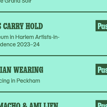
e Grand Soir
S CARRY HOLD
Pa
um in Harlem Artists-in-
idence 2023–24
LIAN WEARING
Pa
cing in Peckham
MACHO & AMI LIEN
Pa