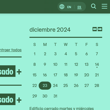
EN
ES
Change
Searc
O
Locale
M
diciembre 2024
Previ
Nex
mont
mon
S
M
T
W
T
F
S
Choose
traer todos
a
1
2
3
4
5
6
7
Date
8
9
10
11
12
13
14
sado
Open After the Fire
+
15
16
17
18
19
20
21
22
23
24
25
26
27
28
sado
Open Yto Barrada
+
29
30
31
Edificio cerrado martes y miércoles