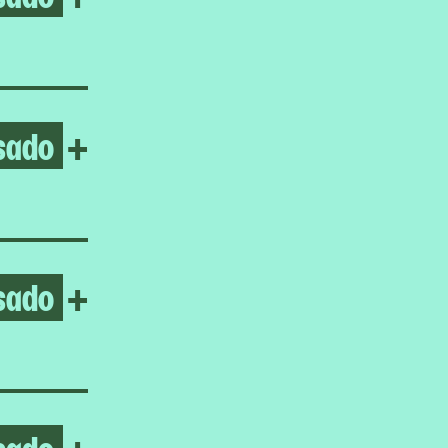
sado
Open Jasmine Gregory
+
sado
Open Sohrab Hura
+
sado
Open Homeroom: The Fortu