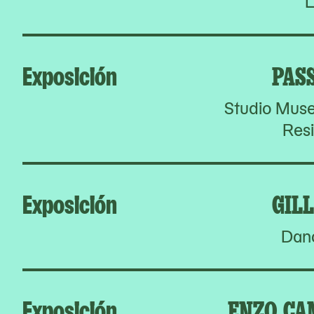
L
Exposición
PAS
Studio Muse
Res
Exposición
GIL
Dan
Exposición
ENZO CA