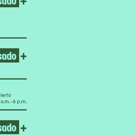
+
sado
Open Ceremonies Out of the
+
ierto
 a.m.–6 p.m.
sado
Open Untitled (The greatest
+