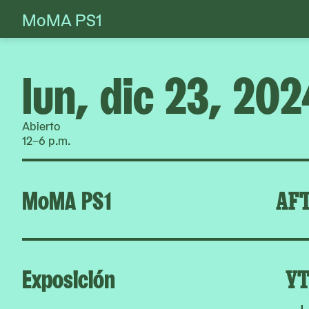
MoMA PS1
Skip
to
content
lun, dic 23, 202
Abierto
12–6 p.m.
MoMA PS1
AFT
Exposición
YT