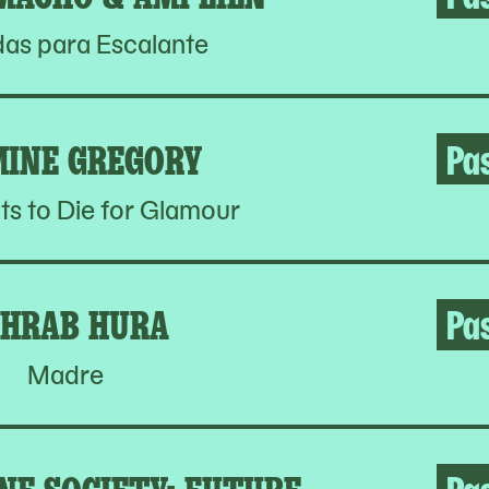
as para Escalante
MINE GREGORY
Pa
s to Die for Glamour
HRAB HURA
Pa
Madre
NE SOCIETY: FUTURE
Pa