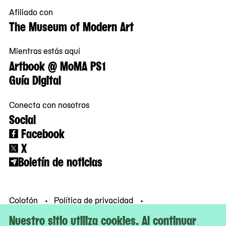
Afiliado con
The Museum of Modern Art
Mientras estás aquí
Artbook @ MoMA PS1
Guía Digital
Conecta con nosotros
Social
Facebook
X
Boletín de noticias
Colofón
Política de privacidad
Condiciones de uso
© MoMA PS1
Nuestro sitio utiliza cookies. Al continuar