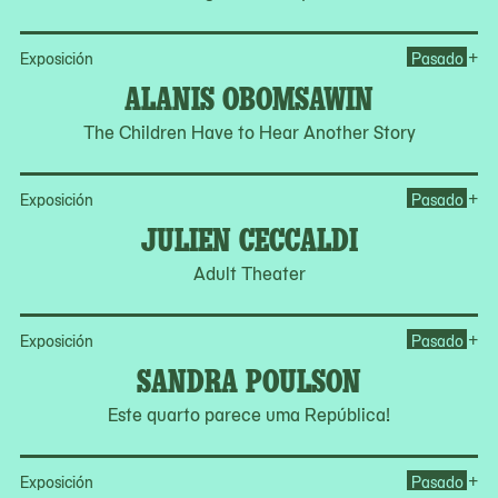
Op
+
Exposición
Pasado
ALANIS OBOMSAWIN
The Children Have to Hear Another Story
Op
+
Exposición
Pasado
JULIEN CECCALDI
Adult Theater
Op
+
Exposición
Pasado
SANDRA POULSON
Este quarto parece uma República!
Op
+
Exposición
Pasado