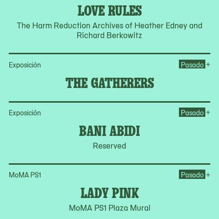
LOVE RULES
The Harm Reduction Archives of Heather Edney and
Richard Berkowitz
Op
+
Exposición
Pasado
THE GATHERERS
Op
+
Exposición
Pasado
BANI ABIDI
Reserved
Op
+
MoMA PS1
Pasado
LADY PINK
MoMA PS1 Plaza Mural