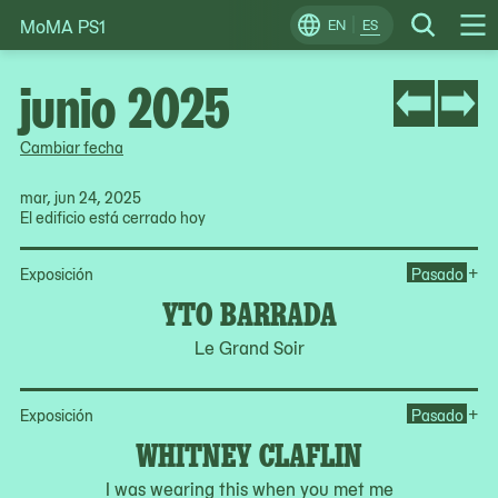
MoMA PS1
Skip
EN
ES
Change
Search
Op
to
Locale
Me
content
junio 2025
Cambiar fecha
mar, jun 24, 2025
El edificio está cerrado hoy
Op
+
Exposición
Pasado
YTO BARRADA
Le Grand Soir
Op
+
Exposición
Pasado
WHITNEY CLAFLIN
I was wearing this when you met me