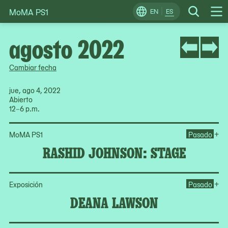
MoMA PS1
Skip
EN
ES
Change
Search
Op
to
Locale
Me
content
agosto 2022
Cambiar fecha
jue, ago 4, 2022
Abierto
12–6 p.m.
Op
+
MoMA PS1
Pasado
RASHID JOHNSON: STAGE
Op
+
Exposición
Pasado
DEANA LAWSON