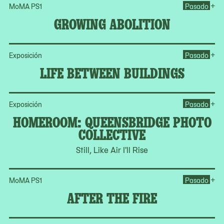
Op
+
MoMA PS1
Pasado
GROWING ABOLITION
Op
+
Exposición
Pasado
LIFE BETWEEN BUILDINGS
Op
+
Exposición
Pasado
HOMEROOM: QUEENSBRIDGE PHOTO
COLLECTIVE
Still, Like Air I'll Rise
Ope
+
MoMA PS1
Pasado
AFTER THE FIRE