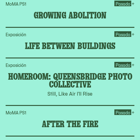
Op
+
MoMA PS1
Pasado
GROWING ABOLITION
Op
+
Exposición
Pasado
LIFE BETWEEN BUILDINGS
Op
+
Exposición
Pasado
HOMEROOM: QUEENSBRIDGE PHOTO
COLLECTIVE
Still, Like Air I'll Rise
Ope
+
MoMA PS1
Pasado
AFTER THE FIRE