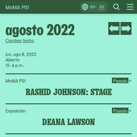
MoMA PS1
Skip
EN
ES
Change
Search
Op
to
Locale
Me
content
agosto 2022
Cambiar fecha
lun, ago 8, 2022
Abierto
12–6 p.m.
Op
+
MoMA PS1
Pasado
RASHID JOHNSON: STAGE
Op
+
Exposición
Pasado
DEANA LAWSON