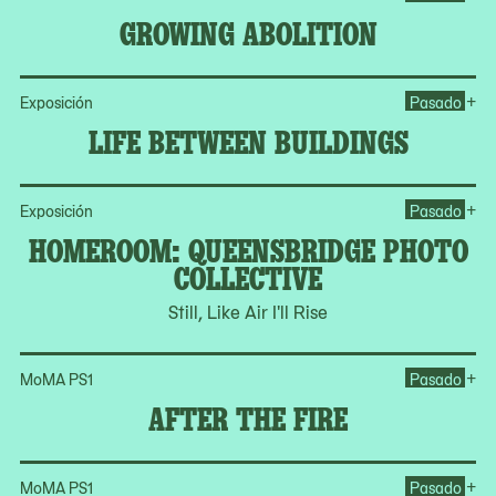
GROWING ABOLITION
Op
+
Exposición
Pasado
LIFE BETWEEN BUILDINGS
Op
+
Exposición
Pasado
HOMEROOM: QUEENSBRIDGE PHOTO
COLLECTIVE
Still, Like Air I'll Rise
Ope
+
MoMA PS1
Pasado
AFTER THE FIRE
Op
+
MoMA PS1
Pasado