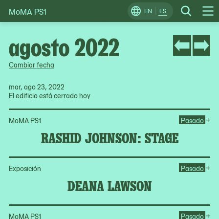
MoMA PS1
Skip
EN
ES
Change
Search
Op
to
Locale
Me
content
agosto 2022
Cambiar fecha
mar, ago 23, 2022
El edificio está cerrado hoy
Op
+
MoMA PS1
Pasado
RASHID JOHNSON: STAGE
Op
+
Exposición
Pasado
DEANA LAWSON
Op
+
MoMA PS1
Pasado