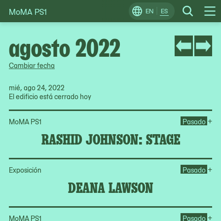
MoMA PS1
Skip
EN
ES
Change
Search
Op
to
Locale
Me
content
agosto 2022
Cambiar fecha
mié, ago 24, 2022
El edificio está cerrado hoy
Op
+
MoMA PS1
Pasado
RASHID JOHNSON: STAGE
Op
+
Exposición
Pasado
DEANA LAWSON
Op
+
MoMA PS1
Pasado