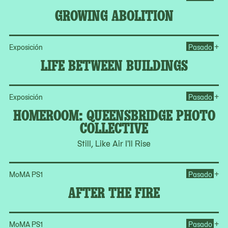
GROWING ABOLITION
Op
+
Exposición
Pasado
LIFE BETWEEN BUILDINGS
Op
+
Exposición
Pasado
HOMEROOM: QUEENSBRIDGE PHOTO
COLLECTIVE
Still, Like Air I'll Rise
Ope
+
MoMA PS1
Pasado
AFTER THE FIRE
Op
+
MoMA PS1
Pasado