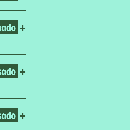
sado
Open Ayoung Kim
+
sado
Open Gabrielle Goliath
+
sado
Open Homeroom: LA ESCUE
+