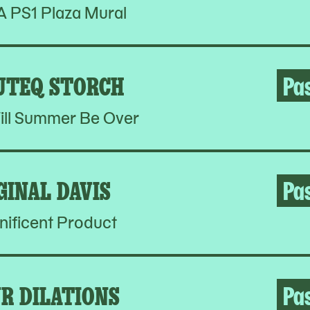
PS1 Plaza Mural
UTEQ STORCH
Pa
ill Summer Be Over
GINAL DAVIS
Pa
ificent Product
R DILATIONS
Pa