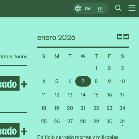
EN
ES
Change
Searc
O
Locale
M
enero 2026
Previ
Nex
mont
mon
S
M
T
W
T
F
S
traer todos
Choose
a
1
2
3
Date
sado
Open Yto Barrada
+
4
5
6
7
8
9
10
11
12
13
14
15
16
17
18
19
20
21
22
23
24
25
26
27
28
29
30
31
sado
Open Lady Pink
+
Edificio cerrado martes y miércoles