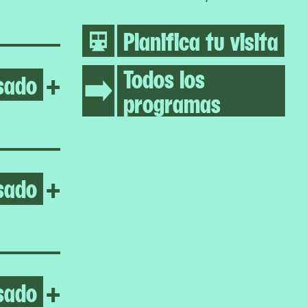
Planifica tu visita
Todos los
sado
Open Inuuteq Storch
+
programas
sado
Open Vaginal Davis
+
sado
Open Four Dilations
+