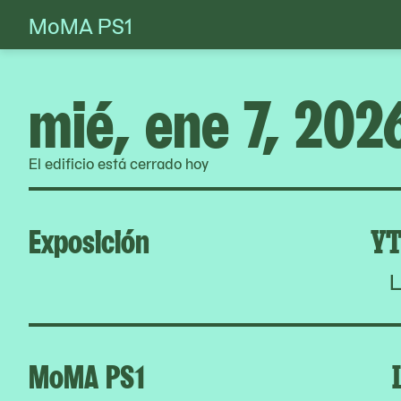
MoMA PS1
Skip
to
content
mié, ene 7, 202
El edificio está cerrado hoy
Exposición
YT
L
MoMA PS1