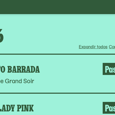
6
Expandir todos
Con
O BARRADA
Pa
e Grand Soir
LADY PINK
Pa