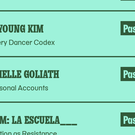
YOUNG KIM
Pa
ery Dancer Codex
IELLE GOLIATH
Pa
sonal Accounts
M: LA ESCUELA___
Pa
ion as Resistance