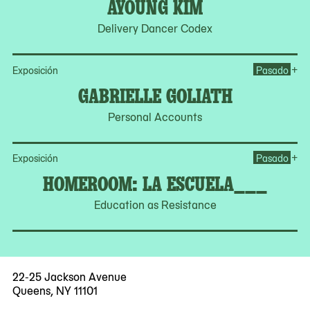
AYOUNG KIM
Delivery Dancer Codex
Op
+
Exposición
Pasado
GABRIELLE GOLIATH
Personal Accounts
Op
+
Exposición
Pasado
HOMEROOM: LA ESCUELA___
Education as Resistance
22-25 Jackson Avenue
Queens, NY 11101