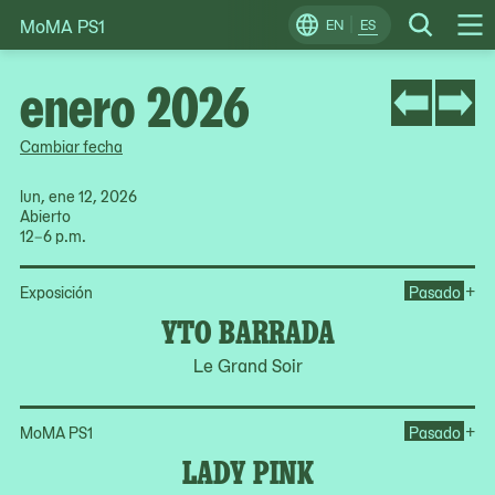
MoMA PS1
Skip
EN
ES
Change
Search
Op
to
Locale
Me
content
enero 2026
Cambiar fecha
lun, ene 12, 2026
Abierto
12–6 p.m.
Op
+
Exposición
Pasado
YTO BARRADA
Le Grand Soir
Op
+
MoMA PS1
Pasado
LADY PINK