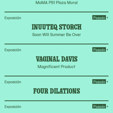
MoMA PS1 Plaza Mural
Op
+
Exposición
Pasado
INUUTEQ STORCH
Soon Will Summer Be Over
Op
+
Exposición
Pasado
VAGINAL DAVIS
Magnificent Product
Op
+
Exposición
Pasado
FOUR DILATIONS
Op
+
Exposición
Pasado