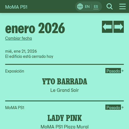
MoMA PS1
Skip
EN
ES
Change
Search
Op
to
Locale
Me
content
enero 2026
Cambiar fecha
mié, ene 21, 2026
El edificio está cerrado hoy
Op
+
Exposición
Pasado
YTO BARRADA
Le Grand Soir
Op
+
MoMA PS1
Pasado
LADY PINK
MoMA PS1 Plaza Mural