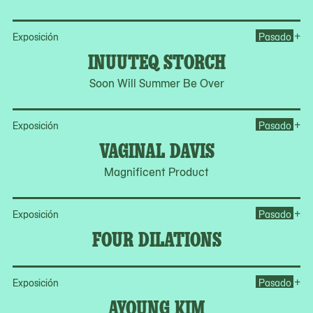
Op
+
Exposición
Pasado
INUUTEQ STORCH
Soon Will Summer Be Over
Op
+
Exposición
Pasado
VAGINAL DAVIS
Magnificent Product
Op
+
Exposición
Pasado
FOUR DILATIONS
Op
+
Exposición
Pasado
AYOUNG KIM