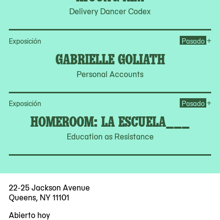
Delivery Dancer Codex
Op
+
Exposición
Pasado
GABRIELLE GOLIATH
Personal Accounts
Op
+
Exposición
Pasado
HOMEROOM: LA ESCUELA___
Education as Resistance
22-25 Jackson Avenue
Queens, NY 11101
Abierto hoy