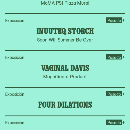
MoMA PS1 Plaza Mural
Op
+
Exposición
Pasado
INUUTEQ STORCH
Soon Will Summer Be Over
Op
+
Exposición
Pasado
VAGINAL DAVIS
Magnificent Product
Op
+
Exposición
Pasado
FOUR DILATIONS
Op
+
Exposición
Pasado