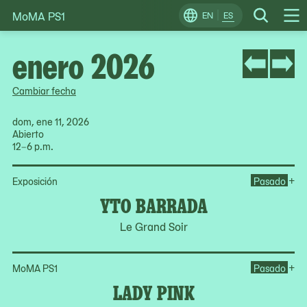
MoMA PS1
Skip
EN
ES
Change
Search
Op
to
Locale
Me
content
enero 2026
Cambiar fecha
dom, ene 11, 2026
Abierto
12–6 p.m.
Op
+
Exposición
Pasado
YTO BARRADA
Le Grand Soir
Op
+
MoMA PS1
Pasado
LADY PINK