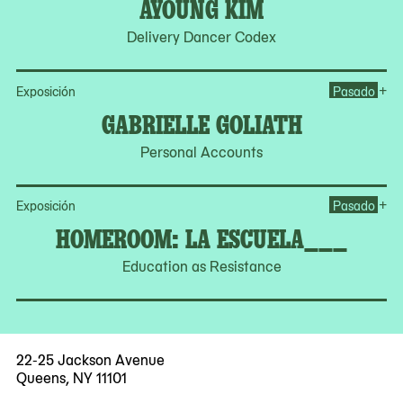
AYOUNG KIM
Delivery Dancer Codex
Op
+
Exposición
Pasado
GABRIELLE GOLIATH
Personal Accounts
Op
+
Exposición
Pasado
HOMEROOM: LA ESCUELA___
Education as Resistance
22-25 Jackson Avenue
Queens, NY 11101