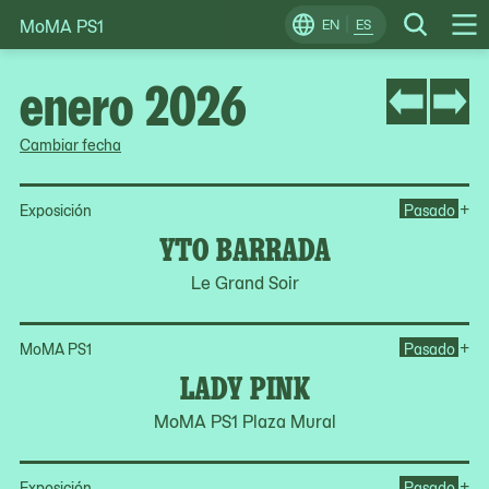
MoMA PS1
Skip
EN
ES
Change
Search
Op
to
Locale
Me
content
enero 2026
Cambiar fecha
Op
+
Exposición
Pasado
YTO BARRADA
Le Grand Soir
Op
+
MoMA PS1
Pasado
LADY PINK
MoMA PS1 Plaza Mural
Op
+
Exposición
Pasado