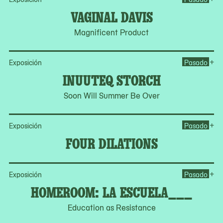
VAGINAL DAVIS
Magnificent Product
Op
+
Exposición
Pasado
INUUTEQ STORCH
Soon Will Summer Be Over
Op
+
Exposición
Pasado
FOUR DILATIONS
Op
+
Exposición
Pasado
HOMEROOM: LA ESCUELA___
Education as Resistance