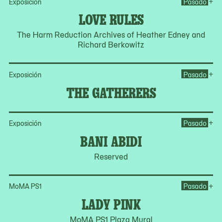
Op
+
Exposición
Pasado
LOVE RULES
The Harm Reduction Archives of Heather Edney and
Richard Berkowitz
Op
+
Exposición
Pasado
THE GATHERERS
Op
+
Exposición
Pasado
BANI ABIDI
Reserved
Op
+
MoMA PS1
Pasado
LADY PINK
MoMA PS1 Plaza Mural