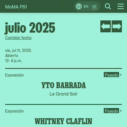
MoMA PS1
Skip
EN
ES
Change
Search
Op
to
Locale
Me
content
julio 2025
Cambiar fecha
vie, jul 11, 2025
Abierto
12–6 p.m.
Op
+
Exposición
Pasado
YTO BARRADA
Le Grand Soir
Op
+
Exposición
Pasado
WHITNEY CLAFLIN