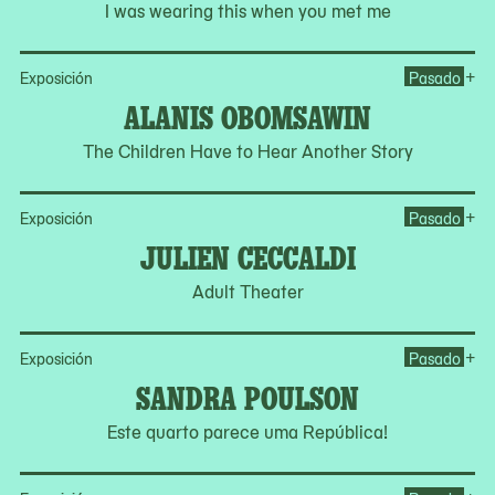
I was wearing this when you met me
Op
+
Exposición
Pasado
ALANIS OBOMSAWIN
The Children Have to Hear Another Story
Op
+
Exposición
Pasado
JULIEN CECCALDI
Adult Theater
Op
+
Exposición
Pasado
SANDRA POULSON
Este quarto parece uma República!