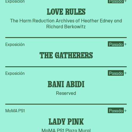
Op
+
Exposición
Pasado
LOVE RULES
The Harm Reduction Archives of Heather Edney and
Richard Berkowitz
Op
+
Exposición
Pasado
THE GATHERERS
Op
+
Exposición
Pasado
BANI ABIDI
Reserved
Op
+
MoMA PS1
Pasado
LADY PINK
MoMA PS1 Plaza Mural