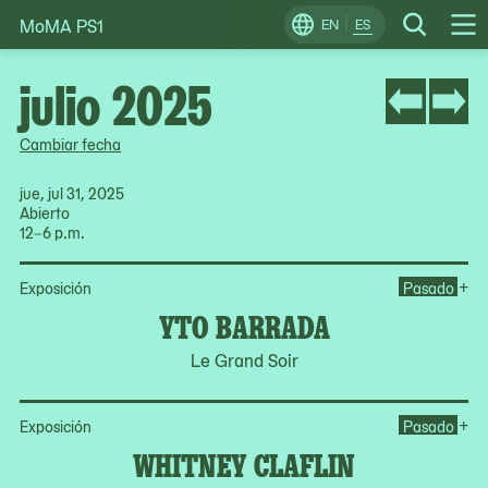
MoMA PS1
Skip
EN
ES
Change
Search
Op
to
Locale
Me
content
julio 2025
Cambiar fecha
jue, jul 31, 2025
Abierto
12–6 p.m.
Op
+
Exposición
Pasado
YTO BARRADA
Le Grand Soir
Op
+
Exposición
Pasado
WHITNEY CLAFLIN