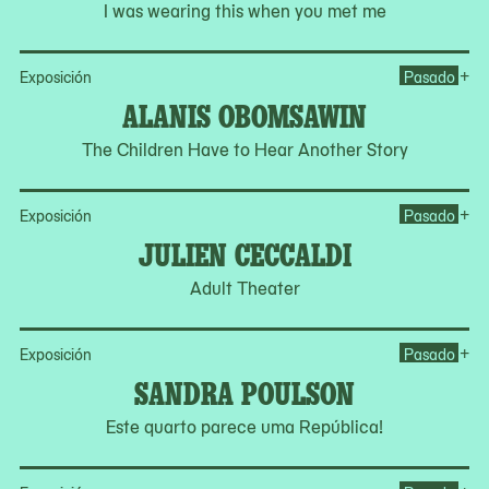
I was wearing this when you met me
Op
+
Exposición
Pasado
ALANIS OBOMSAWIN
The Children Have to Hear Another Story
Op
+
Exposición
Pasado
JULIEN CECCALDI
Adult Theater
Op
+
Exposición
Pasado
SANDRA POULSON
Este quarto parece uma República!