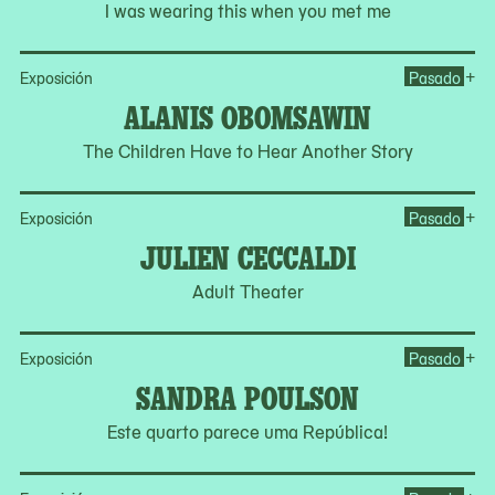
I was wearing this when you met me
Op
+
Exposición
Pasado
ALANIS OBOMSAWIN
The Children Have to Hear Another Story
Op
+
Exposición
Pasado
JULIEN CECCALDI
Adult Theater
Op
+
Exposición
Pasado
SANDRA POULSON
Este quarto parece uma República!