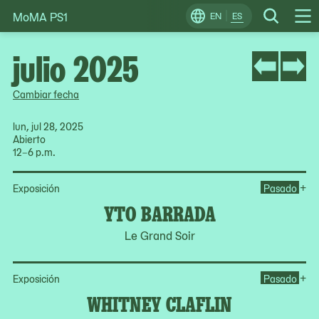
MoMA PS1
Skip
EN
ES
Change
Search
Op
to
Locale
Me
content
julio 2025
Cambiar fecha
lun, jul 28, 2025
Abierto
12–6 p.m.
Op
+
Exposición
Pasado
YTO BARRADA
Le Grand Soir
Op
+
Exposición
Pasado
WHITNEY CLAFLIN