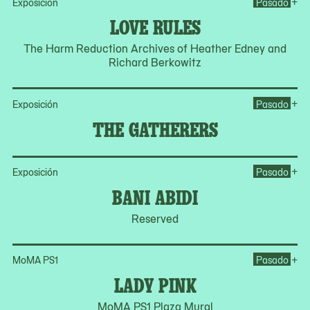
Op
+
Exposición
Pasado
LOVE RULES
The Harm Reduction Archives of Heather Edney and
Richard Berkowitz
Op
+
Exposición
Pasado
THE GATHERERS
Op
+
Exposición
Pasado
BANI ABIDI
Reserved
Op
+
MoMA PS1
Pasado
LADY PINK
MoMA PS1 Plaza Mural