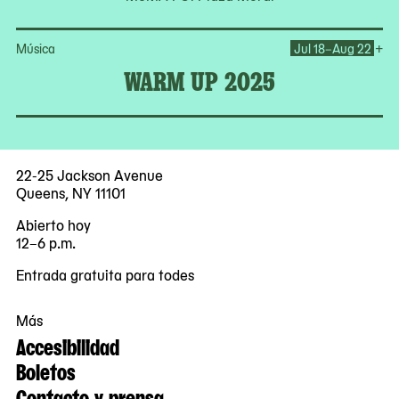
Op
+
Música
Jul 18–Aug 22
WARM UP 2025
22-25 Jackson Avenue
Queens, NY 11101
Abierto hoy
12–6 p.m.
Entrada gratuita para todes
Más
Accesibilidad
Boletos
Contacto y prensa