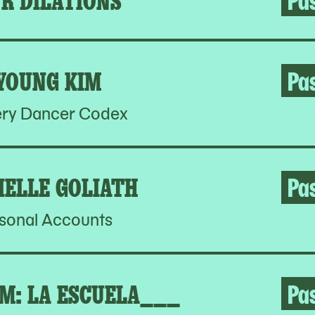
YOUNG KIM
Pa
ery Dancer Codex
IELLE GOLIATH
Pa
sonal Accounts
M: LA ESCUELA___
Pa