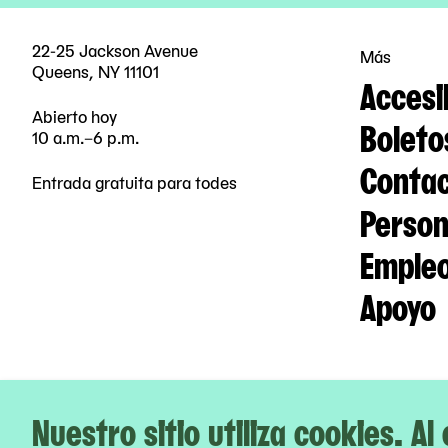
22-25 Jackson Avenue
Más
Queens, NY 11101
Accesi
Abierto hoy
Boleto
10 a.m.–6 p.m.
Contac
Entrada gratuita para todes
Person
Emple
Apoyo
Nuestro sitio utiliza cookies. Al