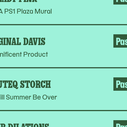
PS1 Plaza Mural
GINAL DAVIS
Pa
ificent Product
UTEQ STORCH
Pa
ill Summer Be Over
R DILATIONS
Pa