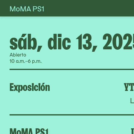
MoMA PS1
Skip
to
content
sáb, dic 13, 20
Abierto
10 a.m.–6 p.m.
Exposición
YT
L
MoMA PS1