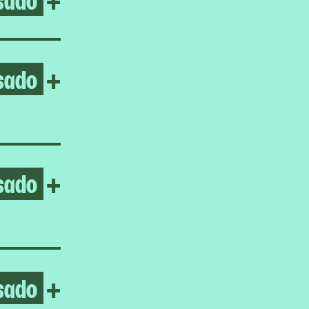
sado
Open Ayoung Kim
+
sado
Open Gabrielle Goliath
+
sado
Open Homeroom: LA ESCUE
+