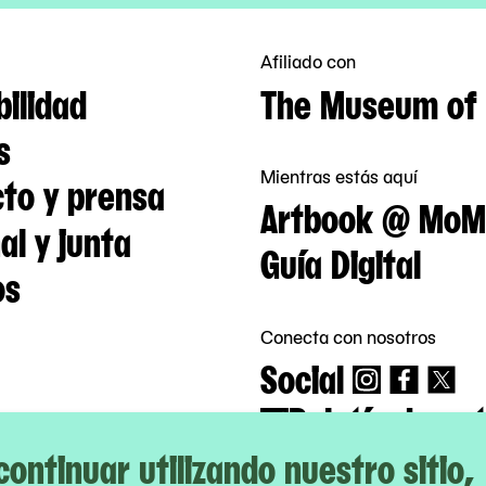
Afiliado con
bilidad
The Museum of 
s
Mientras estás aquí
to y prensa
Artbook @ MoM
al y junta
Guía Digital
os
Conecta con nosotros
Social
Boletín de not
 continuar utilizando nuestro sitio,