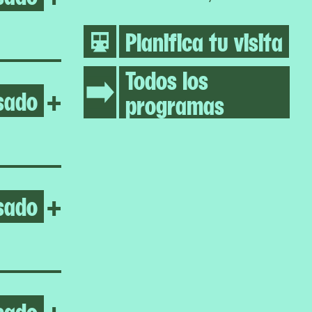
Planifica tu visita
Todos los
sado
Open Vaginal Davis
+
programas
sado
Open Inuuteq Storch
+
sado
Open Four Dilations
+