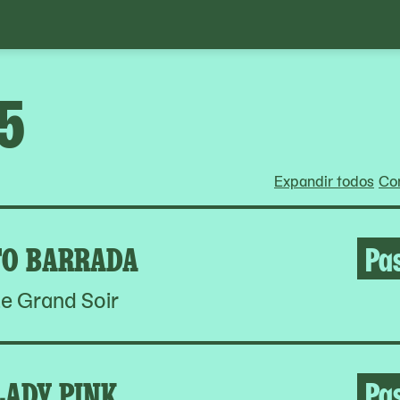
25
Expandir todos
Con
O BARRADA
Pa
e Grand Soir
LADY PINK
Pa