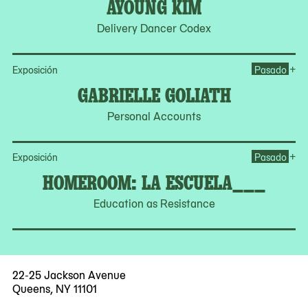
AYOUNG KIM
Delivery Dancer Codex
Op
+
Exposición
Pasado
GABRIELLE GOLIATH
Personal Accounts
Op
+
Exposición
Pasado
HOMEROOM: LA ESCUELA___
Education as Resistance
22-25 Jackson Avenue
Queens, NY 11101