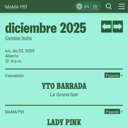
MoMA PS1
Skip
EN
ES
Change
Search
Op
to
Locale
Me
content
diciembre 2025
Cambiar fecha
lun, dic 22, 2025
Abierto
12–6 p.m.
Op
+
Exposición
Pasado
YTO BARRADA
Le Grand Soir
Op
+
MoMA PS1
Pasado
LADY PINK