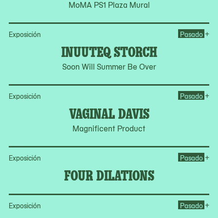
MoMA PS1 Plaza Mural
Op
+
Exposición
Pasado
INUUTEQ STORCH
Soon Will Summer Be Over
Op
+
Exposición
Pasado
VAGINAL DAVIS
Magnificent Product
Op
+
Exposición
Pasado
FOUR DILATIONS
Op
+
Exposición
Pasado