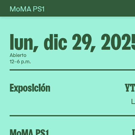
MoMA PS1
Skip
to
content
lun, dic 29, 202
Abierto
12–6 p.m.
Exposición
YT
L
MoMA PS1