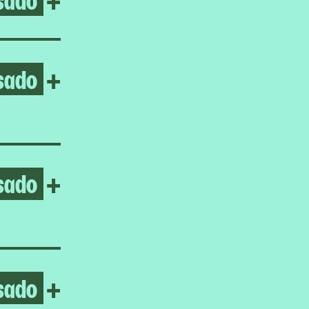
sado
Open Ayoung Kim
+
sado
Open Gabrielle Goliath
+
sado
Open Homeroom: LA ESCUE
+