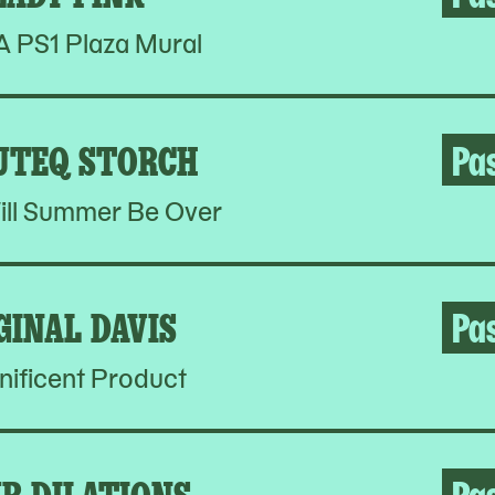
PS1 Plaza Mural
UTEQ STORCH
Pa
ill Summer Be Over
GINAL DAVIS
Pa
ificent Product
R DILATIONS
Pa