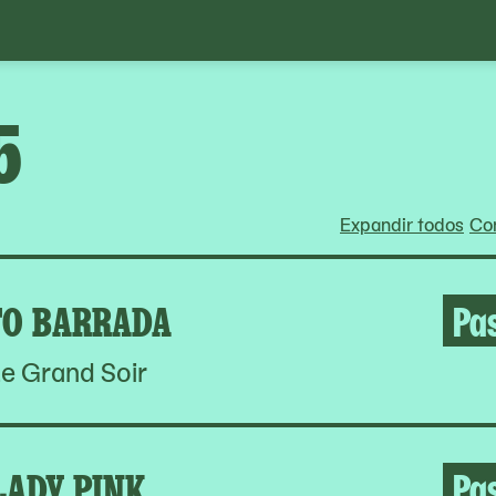
5
Expandir todos
Con
O BARRADA
Pa
e Grand Soir
LADY PINK
Pa