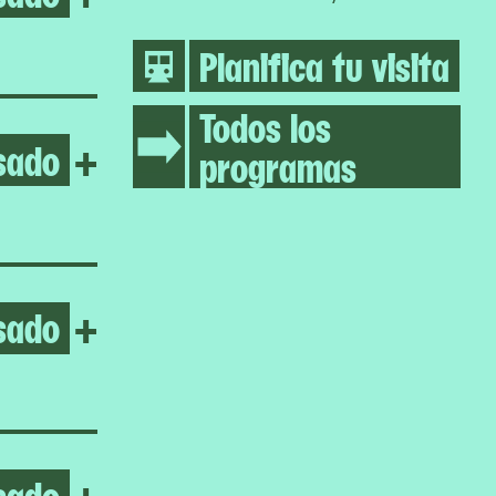
Planifica tu visita
Todos los
sado
Open Inuuteq Storch
+
programas
sado
Open Vaginal Davis
+
sado
Open Four Dilations
+