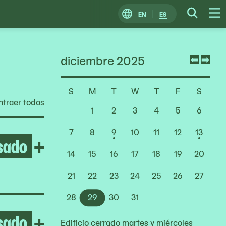
EN
ES
Change
Searc
O
Locale
M
diciembre 2025
Previ
Nex
mont
mon
S
M
T
W
T
F
S
Choose
traer todos
a
1
2
3
4
5
6
Date
7
8
9
10
11
12
13
sado
Open Yto Barrada
+
14
15
16
17
18
19
20
21
22
23
24
25
26
27
28
29
30
31
sado
Open Lady Pink
+
Edificio cerrado martes y miércoles