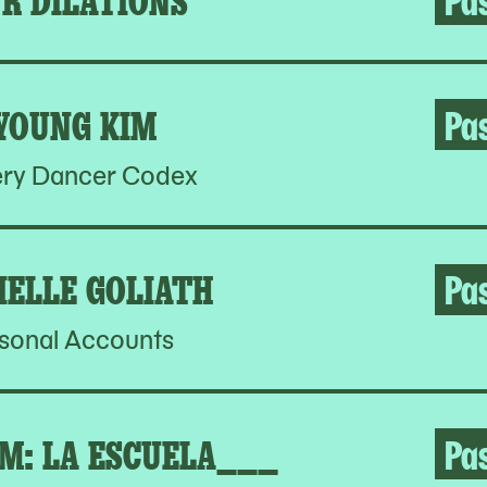
YOUNG KIM
Pa
ery Dancer Codex
IELLE GOLIATH
Pa
sonal Accounts
M: LA ESCUELA___
Pa