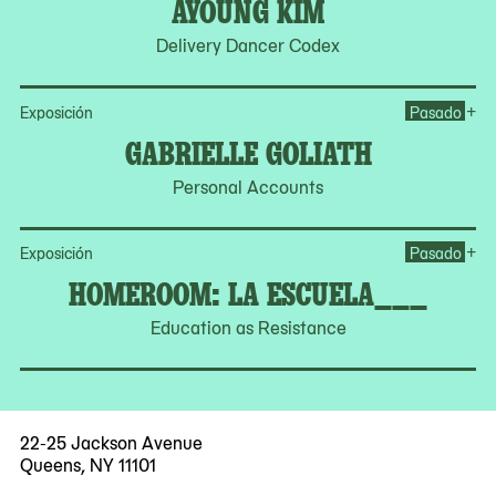
AYOUNG KIM
Delivery Dancer Codex
Op
+
Exposición
Pasado
GABRIELLE GOLIATH
Personal Accounts
Op
+
Exposición
Pasado
HOMEROOM: LA ESCUELA___
Education as Resistance
22-25 Jackson Avenue
Queens, NY 11101