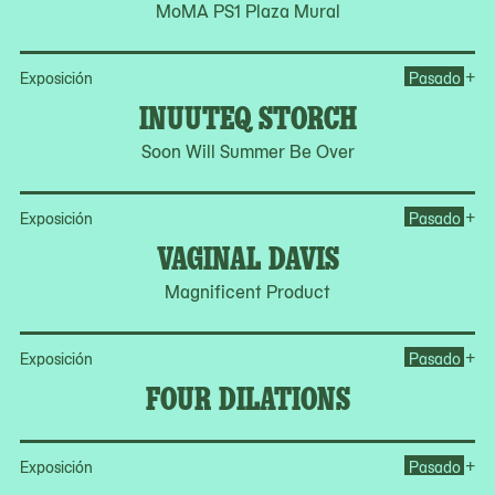
MoMA PS1 Plaza Mural
Op
+
Exposición
Pasado
INUUTEQ STORCH
Soon Will Summer Be Over
Op
+
Exposición
Pasado
VAGINAL DAVIS
Magnificent Product
Op
+
Exposición
Pasado
FOUR DILATIONS
Op
+
Exposición
Pasado