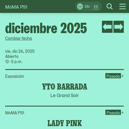
MoMA PS1
Skip
EN
ES
Change
Search
Op
to
Locale
Me
content
diciembre 2025
Cambiar fecha
vie, dic 26, 2025
Abierto
12–5 p.m.
Op
+
Exposición
Pasado
YTO BARRADA
Le Grand Soir
Op
+
MoMA PS1
Pasado
LADY PINK